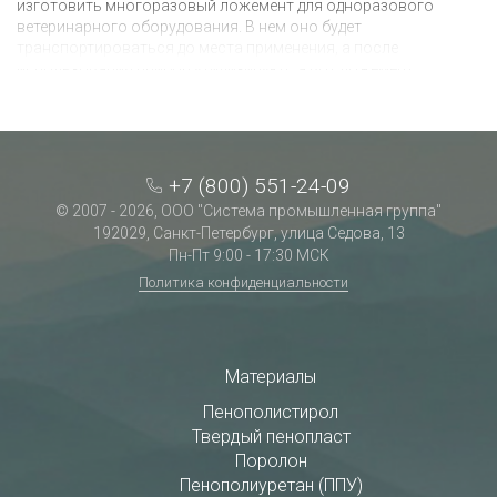
изготовить многоразовый ложемент для одноразового
ветеринарного оборудования. В нем оно будет
транспортироваться до места применения, а после
использования прибор утилизируют, а вот ложемент
дезинфицируют и используют повторно.
+7 (800) 551-24-09
© 2007 - 2026, ООО "Система промышленная группа"
192029, Санкт-Петербург, улица Седова, 13
Пн-Пт 9:00 - 17:30 МСК
Политика конфиденциальности
Материалы
Пенополистирол
Твердый пенопласт
Поролон
Пенополиуретан (ППУ)