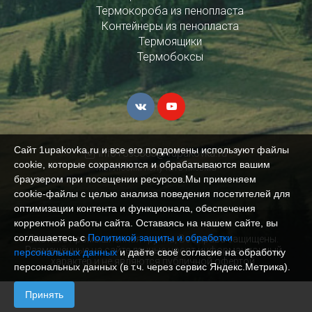
Термокороба из пенопласта
Контейнеры из пенопласта
Термоящики
Термобоксы
Сайт 1upakovka.ru и все его поддомены используют файлы
info+393865@1upakovka.ru
cookie, которые сохраняются и обрабатываются вашим
Мы любим получать письма
браузером при посещении ресурсов.Мы применяем
cookie‑файлы с целью анализа поведения посетителей для
оптимизации контента и функционала, обеспечения
корректной работы сайта. Оставаясь на нашем сайте, вы
соглашаетесь с
Политикой защиты и обработки
Система промышленная группа, Все права защищены.
Размещённые на сайте данные носят информационный
персональных данных
и даёте своё согласие на обработку
характер и не являются публичной офертой.
персональных данных (в т.ч. через сервис Яндекс.Метрика).
Принять