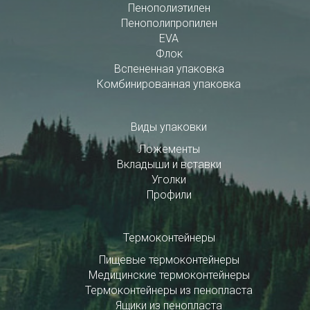
Пенополиэтилен
Пенополипропилен
EVA
Флок
Вспененная упаковка
Комбинированная упаковка
Виды упаковки
Ложементы
Вкладыши и вставки
Уголки
Профили
Термоконтейнеры
Пищевые термоконтейнеры
Медицинские термоконтейнеры
Термоконтейнеры из пенопласта
Ящики из пенопласта