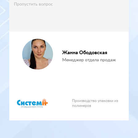
Пропустить вопрос
до 100 шт.
от 100 до 1000 шт.
Жанна Ободовская
Менеджер отдела продаж
У вас есть чертеж
У вас есть чертеж изделия
от 1000 до 5000 шт.
упаковки
более 5000 шт.
Производство упаковки из
полимеров
Другой тираж:
У вас нет чертежей, есть
Чертеж не требуется: мне
только изделие
нужны стандартные