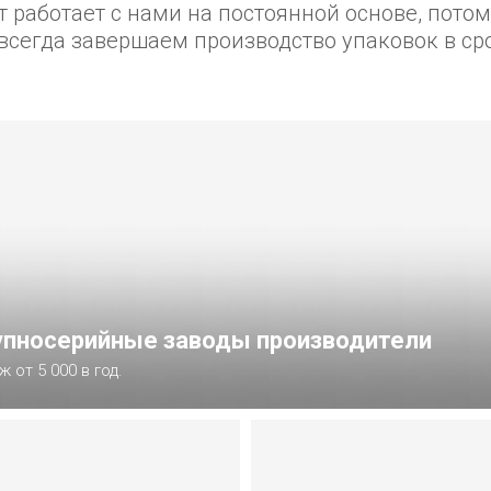
т работает с нами на постоянной основе, пот
всегда завершаем производство упаковок в ср
упносерийные заводы производители
ж от 5 000 в год.
одробнее