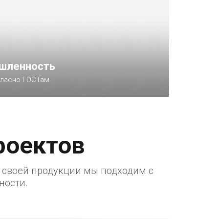
шленность
гласно ГОСТам.
роектов
 своей продукции мы подходим с
ности.