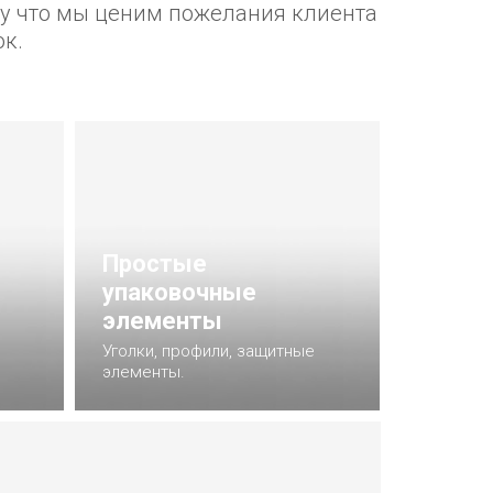
ому что мы ценим пожелания клиента
ок.
Простые
упаковочные
элементы
Уголки, профили, защитные
элементы.
Подробнее