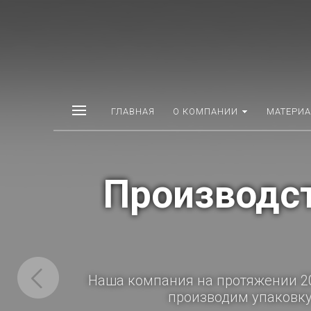
ГЛАВНАЯ
О КОМПАНИИ
МАТЕРИ
Разработк
Первостепенная задача нашей комп
Упаковка должна иметь респек