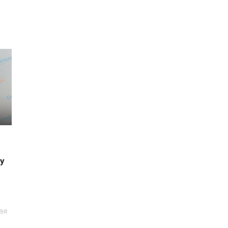
у
и
ая