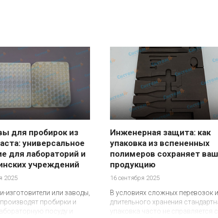
ы для пробирок из
Инженерная защита: как
аста: универсальное
упаковка из вспененных
е для лабораторий и
полимеров сохраняет ваш
инских учреждений
продукцию
я 2025
16 сентября 2025
-изготовители или заводы,
В условиях сложных перевозок 
производят пробирки и
длительного хранения стандартн
абораторную посуду и
упаковка часто не справляется с