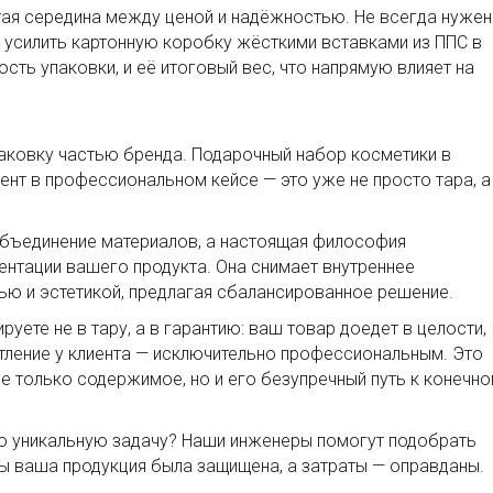
тая середина между ценой и надёжностью. Не всегда нужен
 усилить картонную коробку жёсткими вставками из ППС в
сть упаковки, и её итоговый вес, что напрямую влияет на
аковку частью бренда. Подарочный набор косметики в
нт в профессиональном кейсе — это уже не просто тара, а
объединение материалов, а настоящая философия
ентации вашего продукта. Она снимает внутреннее
ю и эстетикой, предлагая сбалансированное решение.
уете не в тару, а в гарантию: ваш товар доедет в целости,
атление у клиента — исключительно профессиональным. Это
 не только содержимое, но и его безупречный путь к конечн
ю уникальную задачу? Наши инженеры помогут подобрать
 ваша продукция была защищена, а затраты — оправданы.