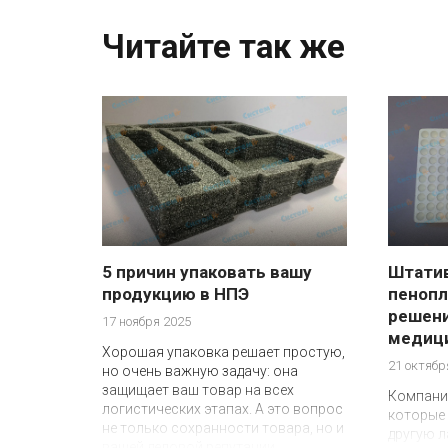
Читайте так же
5 причин упаковать вашу
Штатив
продукцию в НПЭ
пенопл
решени
17 ноября 2025
медиц
Хорошая упаковка решает простую,
21 октябр
но очень важную задачу: она
защищает ваш товар на всех
Компании
логистических этапах. А это вопрос
которые 
не только сохранности товара, но и
другую л
вашей деловой репутации.