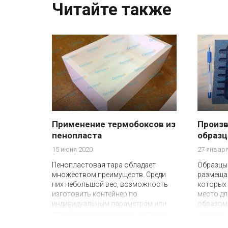
Читайте также
Применение термобоксов из
Произв
пенопласта
образц
15 июня 2020
27 января
Пенопластовая тара обладает
Образцы
множеством преимуществ. Среди
размещаю
них небольшой вес, возможность
которых
изготовить контейнер по
место дл
индивидуальным параметрам или
образом 
приобрести изделие стандартного
дисплее,
размера из каталога. Термобоксы
оценить 