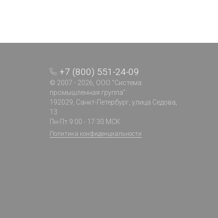
из пенополистирола экологичны и
могут контактировать с пищевыми
продуктами, а также имеют
выраженные теплоизоляционные
свойства: заданный внутри тары
температурный режим сохраняется
до 72 часов.
+7 (800) 551-24-09
© 2007 - 2026, ООО "Система
промышленная группа"
192029, Санкт-Петербург, улица Седова,
13
Пн-Пт 9:00 - 17:30 МСК
Политика конфиденциальности