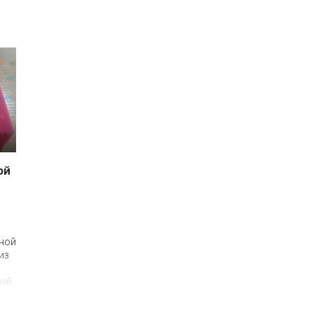
ой
ной
из
ней