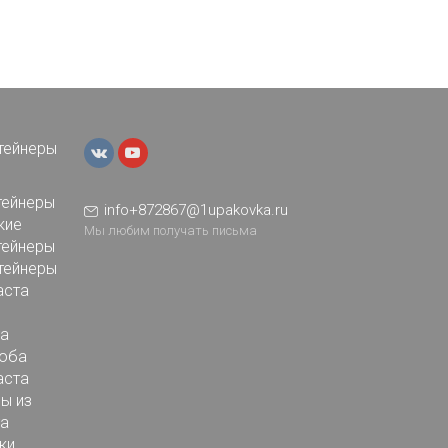
тейнеры
тейнеры
info+872867@1upakovka.ru
кие
Мы любим получать письма
тейнеры
тейнеры
аста
а
оба
аста
ы из
а
ки