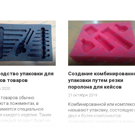
одство упаковки для
Создание комбинированн
ов товаров
упаковки путем резки
поролона для кейсов
 2020
21 октября 2019
 товаров обычно
т в ложементах, в
Комбинированной или комплекс
 имеется специальное
называют упаковку, состоящую 
я каждого изделия. Таким
двух и более компонентов:
каждый продукт будет на
полимерного ложемента и внеш
 и его качества можно будет
части упаковки из другого
с первого взгляда.
материала.