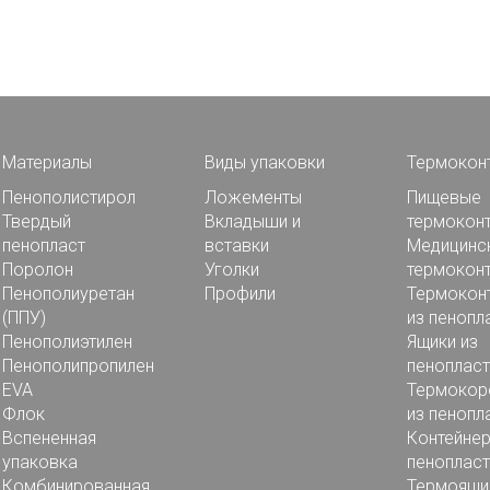
Материалы
Виды упаковки
Термокон
Пенополистирол
Ложементы
Пищевые
Твердый
Вкладыши и
термокон
пенопласт
вставки
Медицинс
Поролон
Уголки
термокон
Пенополиуретан
Профили
Термокон
(ППУ)
из пенопл
Пенополиэтилен
Ящики из
Пенополипропилен
пенопласт
EVA
Термокор
Флок
из пенопл
Вспененная
Контейнер
упаковка
пенопласт
Комбинированная
Термоящи