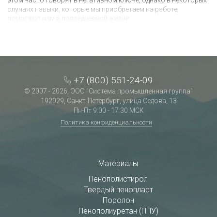
этом часто говорят в негативном ключе, однако в некоторых
случаях навыки, которые мы приобретаем на работе,
помогают нам в повседневной жизни.
+7 (800) 551-24-09
© 2007 - 2026, ООО "Система промышленная группа"
192029, Санкт-Петербург, улица Седова, 13
Пн-Пт 9:00 - 17:30 МСК
Политика конфиденциальности
Материалы
Пенополистирол
Твердый пенопласт
Поролон
Пенополиуретан (ППУ)