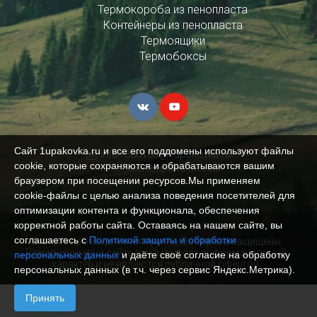
Термокороба из пенопласта
Контейнеры из пенопласта
Термоящики
Термобоксы
Сайт 1upakovka.ru и все его поддомены используют файлы
info+380150@1upakovka.ru
cookie, которые сохраняются и обрабатываются вашим
Мы любим получать письма
браузером при посещении ресурсов.Мы применяем
cookie‑файлы с целью анализа поведения посетителей для
оптимизации контента и функционала, обеспечения
корректной работы сайта. Оставаясь на нашем сайте, вы
соглашаетесь с
Политикой защиты и обработки
Система промышленная группа, Все права защищены.
Размещённые на сайте данные носят информационный
персональных данных
и даёте своё согласие на обработку
характер и не являются публичной офертой.
персональных данных (в т.ч. через сервис Яндекс.Метрика).
Принять