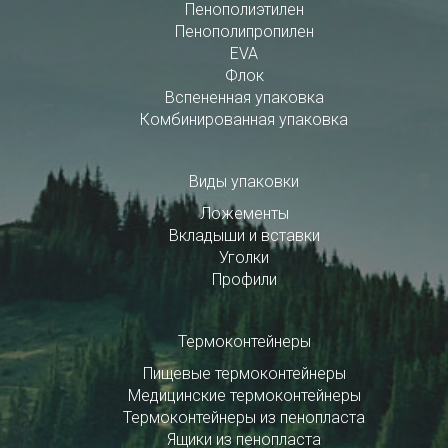
Пенополиэтилен
Пенополипропилен
EVA
Флок
Вспененная упаковка
Комбинированная упаковка
Виды упаковки
Ложементы
Вкладыши и вставки
Уголки
Профили
Термоконтейнеры
Пищевые термоконтейнеры
Медицинские термоконтейнеры
Термоконтейнеры из пенопласта
Ящики из пенопласта