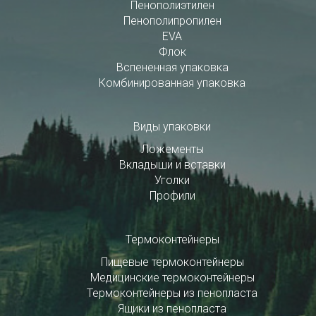
Пенополиэтилен
Пенополипропилен
EVA
Флок
Вспененная упаковка
Комбинированная упаковка
Виды упаковки
Ложементы
Вкладыши и вставки
Уголки
Профили
Термоконтейнеры
Пищевые термоконтейнеры
Медицинские термоконтейнеры
Термоконтейнеры из пенопласта
Ящики из пенопласта