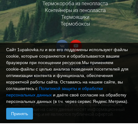
Термокороба из пенопласта
Контейнеры из пенопласта
Термоящики
Термобоксы
Сайт 1upakovka.ru и все его поддомены используют файлы
cookie, которые сохраняются и обрабатываются вашим
браузером при посещении ресурсов.Мы применяем
info+394374@1upakovka.ru
cookie‑файлы с целью анализа поведения посетителей для
Мы любим получать письма
оптимизации контента и функционала, обеспечения
корректной работы сайта. Оставаясь на нашем сайте, вы
соглашаетесь с
Политикой защиты и обработки
персональных данных
и даёте своё согласие на обработку
персональных данных (в т.ч. через сервис Яндекс.Метрика).
Система промышленная группа, Все права защищены.
Размещённые на сайте данные носят информационный
Принять
характер и не являются публичной офертой.