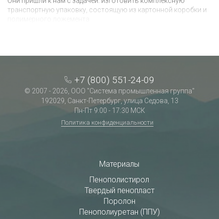
Они пришли к нам с задачей: изготовить комплексную
транспортную упаковку, состоящую из картонной коробки и
полимерного ложемента.
+7 (800) 551-24-09
© 2007 - 2026, ООО "Система промышленная группа"
192029, Санкт-Петербург, улица Седова, 13
Пн-Пт 9:00 - 17:30 МСК
Политика конфиденциальности
Материалы
Пенополистирол
Твердый пенопласт
Поролон
Пенополиуретан (ППУ)