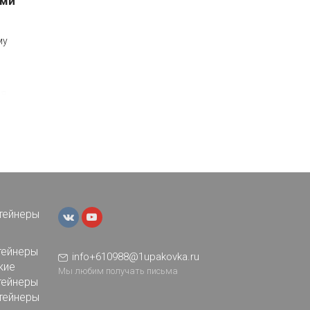
ами
му
ия
ом,
тейнеры
тейнеры
info+610988@1upakovka.ru
кие
Мы любим получать письма
тейнеры
тейнеры