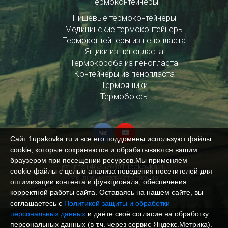
Термоконтейнеры
Пищевые термоконтейнеры
Медицинские термоконтейнеры
Термоконтейнеры из пенопласта
Ящики из пенопласта
Термокороба из пенопласта
Контейнеры из пенопласта
Термоящики
Термобоксы
Сайт 1upakovka.ru и все его поддомены используют файлы
cookie, которые сохраняются и обрабатываются вашим
браузером при посещении ресурсов.Мы применяем
info+467576@1upakovka.ru
cookie‑файлы с целью анализа поведения посетителей для
Мы любим получать письма
оптимизации контента и функционала, обеспечения
корректной работы сайта. Оставаясь на нашем сайте, вы
соглашаетесь с
Политикой защиты и обработки
персональных данных
и даёте своё согласие на обработку
персональных данных (в т.ч. через сервис Яндекс.Метрика).