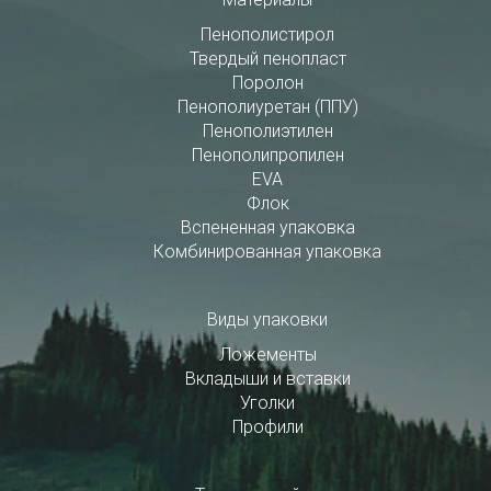
Пенополистирол
Твердый пенопласт
Поролон
Пенополиуретан (ППУ)
Пенополиэтилен
Пенополипропилен
EVA
Флок
Вспененная упаковка
Комбинированная упаковка
Виды упаковки
Ложементы
Вкладыши и вставки
Уголки
Профили