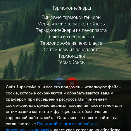
Термоконтейнеры
Пищевые термоконтейнеры
Медицинские термоконтейнеры
Термоконтейнеры из пенопласта
Ящики из пенопласта
Термокороба из пенопласта
Контейнеры из пенопласта
Термоящики
Термобоксы
Сайт 1upakovka.ru и все его поддомены используют файлы
cookie, которые сохраняются и обрабатываются вашим
браузером при посещении ресурсов.Мы применяем
info+600034@1upakovka.ru
cookie‑файлы с целью анализа поведения посетителей для
Мы любим получать письма
оптимизации контента и функционала, обеспечения
корректной работы сайта. Оставаясь на нашем сайте, вы
соглашаетесь с
Политикой защиты и обработки
персональных данных
и даёте своё согласие на обработку