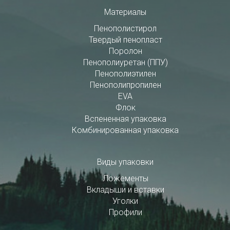
Материалы
Пенополистирол
Твердый пенопласт
Поролон
Пенополиуретан (ППУ)
Пенополиэтилен
Пенополипропилен
EVA
Флок
Вспененная упаковка
Комбинированная упаковка
Виды упаковки
Ложементы
Вкладыши и вставки
Уголки
Профили