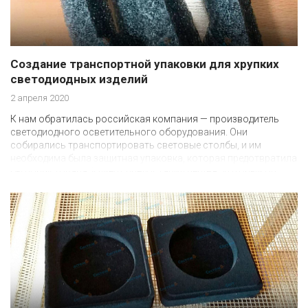
Создание транспортной упаковки для хрупких
светодиодных изделий
2 апреля 2020
К нам обратилась российская компания — производитель
светодиодного осветительного оборудования. Они
собирались транспортировать световые столбы, и им
необходима была защитная упаковка, которая предотвратила
бы порчу товара. Клиент предоставил чертеж, который он
разработал самостоятельно, специалисты компании
адаптировали его под наше оборудование с ЧПУ.