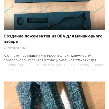
Создание ложементов из ЭВА для маникюрного
набора
29 октября 2020
Крупному поставщику маникюрных принадлежностей
понадобилась красивая и функциональная упаковка для
комплекта товаров. Наши менеджеры провели консультацию
с клиентом, узнали сроки и бюджет проекта. У заказчика
имелся образец ложемента, который ему был необходим. Из
показанных менеджером материалов: ЭВА и сшитый
пенополиэтилен — он выбрал EVA. У него более приятная на
ощупь мягкая фактура, красивый насыщенный цвет, кроме
того этот полимер похож на материал использованный в
образце.