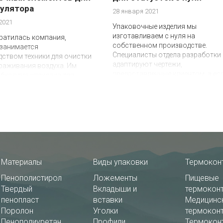
улятора
28 января 2021
2021
Упаковочные изделия мы
изготавливаем с нуля на
ратилась компания,
собственном производстве.
 занимается
Специалисты отдела разработки
ством техники для очистки
адаптируют чертежи,
раживания воздуха. Им
предоставленные клиентом, а ес
бходима упаковка для
их нет, то создают макет по
ной перевозки своего
параметрам товара. Наш новый
. Металлическое изделие
клиент прислал образцы статуэт
упкую начинку, поэтому его
нам в офис. Необходимо было
афиксировать в ложементе
разработать легкий недорогой
ленном положении и со
ложемент для транспортировки
рон изолировать от любых
товаров до конечного потребите
озникающих при
тировке.
Материалы
Виды упаковки
Термокон
Пенополистирол
Ложементы
Пищевые
Твердый
Вкладыши и
термокон
пенопласт
вставки
Медицинс
Поролон
Уголки
термокон
Пенополиуретан
Профили
Термокон