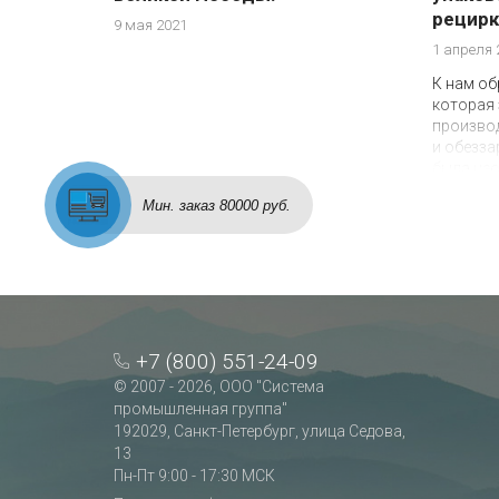
рецирк
9 мая 2021
1 апреля 
К нам об
которая
производ
и обезза
была нео
защищен
Мин. заказ 80000 руб.
продукта
имеет хр
нужно з
в опреде
всех сто
угроз, в
транспор
+7 (800) 551-24-09
© 2007 - 2026, ООО "Система
промышленная группа"
192029, Санкт-Петербург, улица Седова,
13
Пн-Пт 9:00 - 17:30 МСК