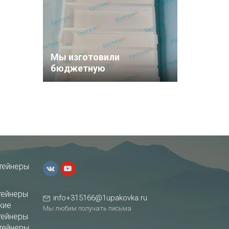
Мы изготовили
бюджетную
ли
транспортную упаковку
для полотенцесушителя
ок к
ля.
тейнеры
тейнеры
info+315166@1upakovka.ru
кие
Мы любим получать письма
тейнеры
тейнеры