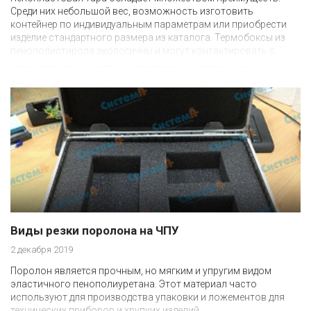
Среди них небольшой вес, возможность изготовить
контейнер по индивидуальным параметрам или приобрести
изделие стандартного размера из каталога. Термобоксы из
пенополистирола экологичны и могут контактировать с
пищевыми продуктами, а также имеют выраженные
теплоизоляционные свойства: заданный внутри тары
температурный режим сохраняется до 72 часов.
Виды резки поролона на ЧПУ
2 декабря 2019
Поролон является прочным, но мягким и упругим видом
эластичного пенополиуретана. Этот материал часто
используют для производства упаковки и ложементов для
технических приборов и хрупких изделий.