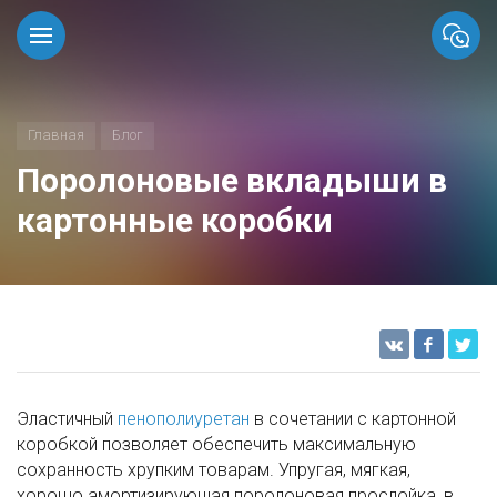
Главная
Блог
Поролоновые вкладыши в
картонные коробки
Эластичный
пенополиуретан
в сочетании с картонной
коробкой позволяет обеспечить максимальную
сохранность хрупким товарам. Упругая, мягкая,
хорошо амортизирующая поролоновая прослойка, в