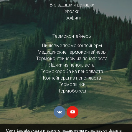
Вкладыши и вставки
Уголки
Профили
Термоконтейнеры
Пищевые термоконтейнеры
Медицинские термоконтейнеры
Термоконтейнеры из пенопласта
Ящики из пенопласта
Термокороба из пенопласта
Контейнеры из пенопласта
Термоящики
Термобоксы
Сайт 1upakovka.ru и все его поддомены используют файлы
info+451568@1upakovka.ru