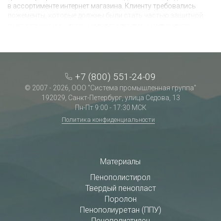
в ассортименте интернет магазина. Клиенту требовались
ложементы, которые должны были стать частью защитной
упаковки для доставки товара конечным потребителям.
Заказчик озвучил несколько требований к упаковке: она
должна быть легкая, недорогая и с хорошими
амортизационными свойствами. Палетки и тени внутри не
должны пострадать при доставке.
+7 (800) 551-24-09
© 2007 - 2026, ООО "Система промышленная группа"
192029, Санкт-Петербург, улица Седова, 13
Пн-Пт 9:00 - 17:30 МСК
Политика конфиденциальности
Материалы
Пенополистирол
Твердый пенопласт
Поролон
Пенополиуретан (ППУ)
Пенополиэтилен