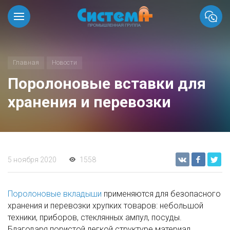
Главная
Новости
Поролоновые вставки для
хранения и перевозки
5 ноября 2020
1558
Поролоновые вкладыши
применяются для безопасного
хранения и перевозки хрупких товаров: небольшой
техники, приборов, стеклянных ампул, посуды.
Благодаря пористой легкой структуре материал