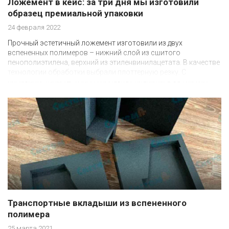
Ложемент в кейс: за три дня мы изготовили
образец премиальной упаковки
24 февраля 2022
Прочный эстетичный ложемент изготовили из двух
вспененных полимеров – нижний слой из сшитого
пенополиэтилена, верхний из этиленвинилацетата. В качестве
технологии обработки выбрали плоттерную резку. С
производством тестового образца справились за три дня!
Ложемент будет укомплектован пластиковым кейсом.
Транспортные вкладыши из вспененного
полимера
25 марта 2021