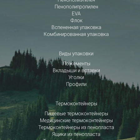
Пенополипропилен
EVA
Флок
Вспененная упаковка
Комбинированная упаковка
Виды упаковки
Ложементы
Вкладыши и вставки
Уголки
Профили
Термоконтейнеры
Пищевые термоконтейнеры
Медицинские термоконтейнеры
Термоконтейнеры из пенопласта
Ящики из пенопласта