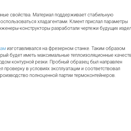
ные свойства. Материал поддерживает стабильную
 воспользоваться хладагентами. Клиент прислал параметры
нженеры-конструкторы разработали чертежи будущих изде
рам
изготавливался на фрезерном станке. Таким образом
орый будет иметь максимальные теплоизоляционные качеств
одом контурной резки. Пробный образец был направлен
ел проверку в условиях эксплуатации и соответствовал
производство полноценной партии термоконтейнеров.