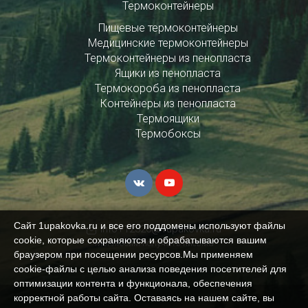
Термоконтейнеры
Пищевые термоконтейнеры
Медицинские термоконтейнеры
Термоконтейнеры из пенопласта
Ящики из пенопласта
Термокороба из пенопласта
Контейнеры из пенопласта
Термоящики
Термобоксы
Сайт 1upakovka.ru и все его поддомены используют файлы
info+12326@1upakovka.ru
cookie, которые сохраняются и обрабатываются вашим
Мы любим получать письма
браузером при посещении ресурсов.Мы применяем
cookie‑файлы с целью анализа поведения посетителей для
оптимизации контента и функционала, обеспечения
корректной работы сайта. Оставаясь на нашем сайте, вы