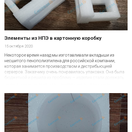
Элементы из НПЭ в картонную коробку
15 октября 2020
Некоторое время назад мы изготавливали вкладыши из
несшитого пенополиэтилена для российской компании,
которая занимается производством и дистрибьюцией
серверов. Заказчику очень понравилась упаковка. Она была
бюджетной и решила их проблему — изделия стали доезжать
до конечного потребителя в сохранности. Клиент был
удовлетворен результатом и стал нашим постоянным
партнером.