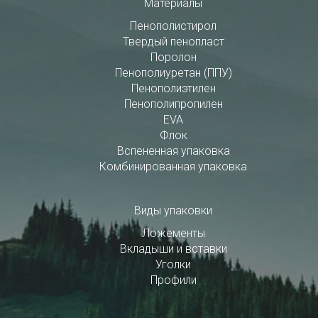
Материалы
Пенополистирол
Твердый пенопласт
Поролон
Пенополиуретан (ППУ)
Пенополиэтилен
Пенополипропилен
EVA
Флок
Вспененная упаковка
Комбинированная упаковка
Виды упаковки
Ложементы
Вкладыши и вставки
Уголки
Профили