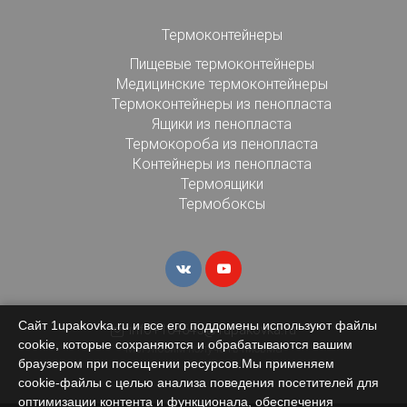
Термоконтейнеры
Пищевые термоконтейнеры
Медицинские термоконтейнеры
Термоконтейнеры из пенопласта
Ящики из пенопласта
Термокороба из пенопласта
Контейнеры из пенопласта
Термоящики
Термобоксы
Сайт 1upakovka.ru и все его поддомены используют файлы
info+164645@1upakovka.ru
cookie, которые сохраняются и обрабатываются вашим
Мы любим получать письма
браузером при посещении ресурсов.Мы применяем
cookie‑файлы с целью анализа поведения посетителей для
оптимизации контента и функционала, обеспечения