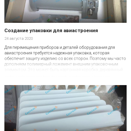
Создание упаковки для авиастроения
24 августа 2020
Для перемещения приборов и деталей оборудования для
авиастроения требуется надежная упаковка, которая
обеспечит защиту изделию со всех сторон. Поэтому мы часто
дополняем полимерный ложемент внешним упаковочным
элементом. Это может быть картонная коробка, деревянный
ящик, пластиковый или металлический кейс. Вкладыш
стабилизирует изделие внутри упаковки, нейтрализует тряску
и вибрации, а коробка ограждает его от ударов и других
внешних угроз.