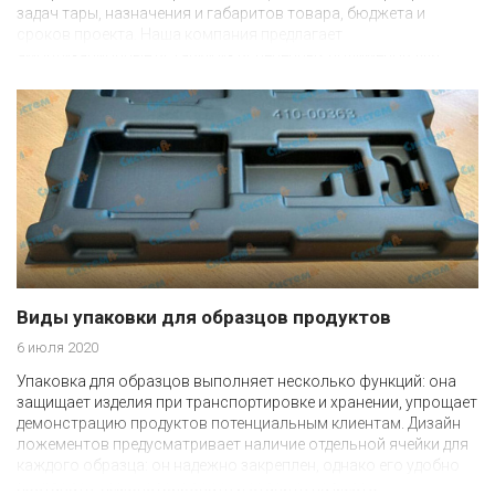
задач тары, назначения и габаритов товара, бюджета и
сроков проекта. Наша компания предлагает
амортизационные вставки из вспененных полимеров для
внутреннего слоя, и картонные, тканевые, металлические,
деревянные или пластиковые элементы в качестве внешнего
защитного слоя.
Виды упаковки для образцов продуктов
6 июля 2020
Упаковка для образцов выполняет несколько функций: она
защищает изделия при транспортировке и хранении, упрощает
демонстрацию продуктов потенциальным клиентам. Дизайн
ложементов предусматривает наличие отдельной ячейки для
каждого образца: он надежно закреплен, однако его удобно
доставать, демонстрировать и ставить на место.