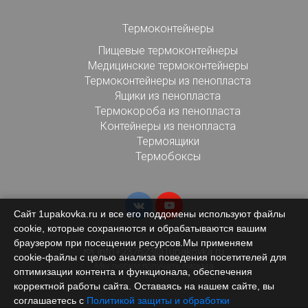
Термоконтейнеры
Пищевые термоконтейнеры
Медицинские термоконтейнеры
Термоконтейнеры из пенопласта
Ящики из пенопласта
Термокороба из пенопласта
Контейнеры из пенопласта
Термоящики
Термобоксы
Сайт 1upakovka.ru и все его поддомены используют файлы
cookie, которые сохраняются и обрабатываются вашим
браузером при посещении ресурсов.Мы применяем
info+237623@1upakovka.ru
cookie‑файлы с целью анализа поведения посетителей для
Мы любим получать письма
оптимизации контента и функционала, обеспечения
корректной работы сайта. Оставаясь на нашем сайте, вы
соглашаетесь с
Политикой защиты и обработки