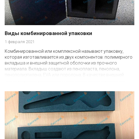
Виды комбинированной упаковки
1 февраля 2021
Комбинированной или комплексной называют упаковку,
которая изготавливается из двух компонентов: полимерного
вкладыша и внешней защитной оболочки из прочного
материала. Вкладыш создают из пенопласта, пенолона,
пенополиэтилена, EVA или поролона. В качестве внешней
части упаковки используют пластиковые или деревянные
ящики, пластиковые или металлические кейсы, тканевые или
синтетические сумки, картонные коробки.