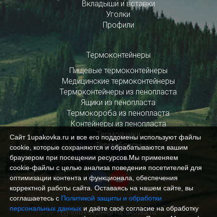
Вкладыши и вставки
Уголки
Профили
Термоконтейнеры
Пищевые термоконтейнеры
Медицинские термоконтейнеры
Термоконтейнеры из пенопласта
Ящики из пенопласта
Термокороба из пенопласта
Контейнеры из пенопласта
Термоящики
Сайт 1upakovka.ru и все его поддомены используют файлы
Термобоксы
cookie, которые сохраняются и обрабатываются вашим
браузером при посещении ресурсов.Мы применяем
cookie‑файлы с целью анализа поведения посетителей для
оптимизации контента и функционала, обеспечения
корректной работы сайта. Оставаясь на нашем сайте, вы
соглашаетесь с
Политикой защиты и обработки
персональных данных
и даёте своё согласие на обработку
info+84244@1upakovka.ru