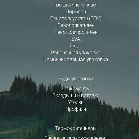
Твердый пенопласт
Поролон
Пенополиуретан (ППУ)
Пенополиэтилен
Пенополипропилен
EVA
Флок
Вспененная упаковка
Комбинированная упаковка
Виды упаковки
Ложементы
Вкладыши и вставки
Уголки
Профили
Термоконтейнеры
Пищевые термоконтейнеры