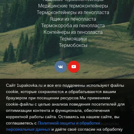
Медицинские термоконтейнеры
Термоконтейнеры из пенопласта
Ящики из пенопласта
Термокороба из пенопласта
Контейнеры из пенопласта
Термоящики
Термобоксы
Сайт 1upakovka.ru и все его поддомены используют файлы
info+948796@1upakovka.ru
cookie, которые сохраняются и обрабатываются вашим
Мы любим получать письма
браузером при посещении ресурсов.Мы применяем
cookie‑файлы с целью анализа поведения посетителей для
оптимизации контента и функционала, обеспечения
корректной работы сайта. Оставаясь на нашем сайте, вы
соглашаетесь с
Политикой защиты и обработки
Система промышленная группа, Все права защищены.
Размещённые на сайте данные носят информационный
персональных данных
и даёте своё согласие на обработку
характер и не являются публичной офертой.