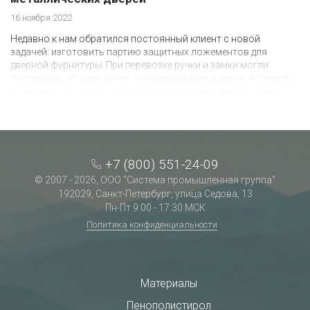
16 ноября 2022
Недавно к нам обратился постоянный клиент с новой
задачей: изготовить партию защитных ложементов для
дверной фурнитуры. При перевозке ручки и замки могли
пострадать от ударов или соударений друг о друга, потерять
товарный вид. Необходимо было подобрать безопасное и
недорогое решение этой проблемы.
+7 (800) 551-24-09
© 2007 - 2026, ООО "Система промышленная группа"
192029, Санкт-Петербург, улица Седова, 13
Пн-Пт 9:00 - 17:30 МСК
Политика конфиденциальности
Материалы
Пенополистирол