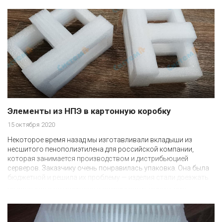
Элементы из НПЭ в картонную коробку
15 октября 2020
Некоторое время назад мы изготавливали вкладыши из
несшитого пенополиэтилена для российской компании,
которая занимается производством и дистрибьюцией
серверов. Заказчику очень понравилась упаковка. Она была
бюджетной и решила их проблему — изделия стали доезжать
до конечного потребителя в сохранности. Клиент был
удовлетворен результатом и стал нашим постоянным
партнером.