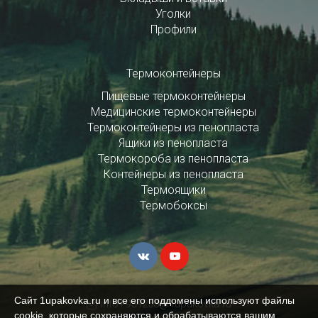
Уголки
Профили
Термоконтейнеры
Пищевые термоконтейнеры
Медицинские термоконтейнеры
Термоконтейнеры из пенопласта
Ящики из пенопласта
Термокороба из пенопласта
Контейнеры из пенопласта
Термоящики
Термобоксы
Сайт 1upakovka.ru и все его поддомены используют файлы
info+954253@1upakovka.ru
cookie, которые сохраняются и обрабатываются вашим