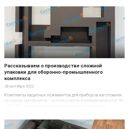
Рассказываем о производстве сложной
упаковки для оборонно-промышленного
комплекса
28 сентября 2022
Комплекты защитных ложементов для приборов изготовили
из разных материалов – использовали этиленвинилацетат 40
и 55 ШОР, химически сшитый вспененный полиэтилен,
вспененный поливинилхлорид. Материалы обработали на
высокоточном лазерном станке по чертежам заказчика.
Рассказываем об этом проекте подробнее!