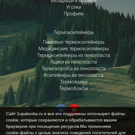
Вкладыши и вставки
Уголки
Профили
Термоконтейнеры
Пищевые термоконтейнеры
Медицинские термоконтейнеры
Термоконтейнеры из пенопласта
Ящики из пенопласта
Термокороба из пенопласта
Контейнеры из пенопласта
Термоящики
Термобоксы
Сайт 1upakovka.ru и все его поддомены используют файлы
cookie, которые сохраняются и обрабатываются вашим
браузером при посещении ресурсов.Мы применяем
info+276113@1upakovka.ru
cookie‑файлы с целью анализа поведения посетителей для