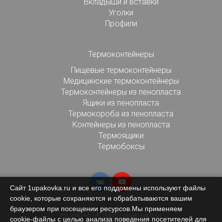
Вкладыши и вставки
Уголки
Профили
Термоконтейнеры
Пищевые термоконтейнеры
Медицинские термоконтейнеры
Термоконтейнеры из пенопласта
Ящики из пенопласта
Термокороба из пенопласта
Контейнеры из пенопласта
Термоящики
Термобоксы
Сайт 1upakovka.ru и все его поддомены используют файлы
cookie, которые сохраняются и обрабатываются вашим
браузером при посещении ресурсов.Мы применяем
info+614033@1upakovka.ru
cookie‑файлы с целью анализа поведения посетителей для