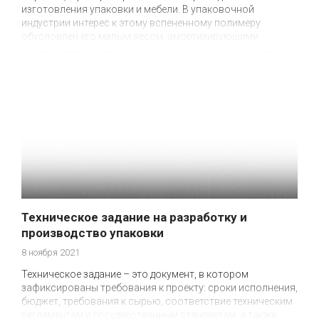
изготовления упаковки и мебели. В упаковочной
индустрии интерес к этому вспененному полимеру
обусловлен его малым весом, амортизирующими
свойствами, мягкостью и эстетичностью, невысокой
ценой, простотой обработки методом лазерной резки,
абразивной резки, вырубки. Мы обрабатываем
вспененный поролон для упаковки более 16 лет! В статье
расскажем о свойствах и эксплуатационных качествах,
которые могут определить, или, наоборот, ограничить
его выбор для производства упаковки.
Техническое задание на разработку и
производство упаковки
8 ноября 2021
Техническое задание – это документ, в котором
зафиксированы требования к проекту: сроки исполнения,
бюджет, требования к сырью, соответствие техническим
регламентам и государственным стандартам, а также